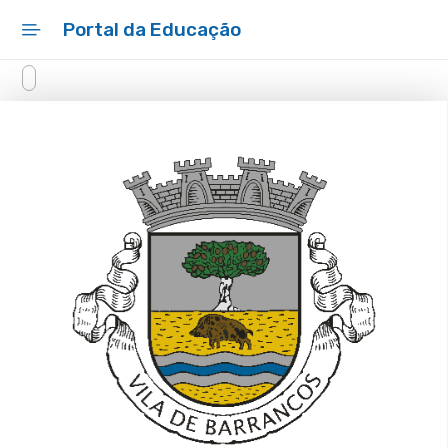
Portal da Educação
Início
Notícias
Estabelecimentos Escolares
Rede Escolar
Observatório
Gestão Escolar - SIGA
Educação - Propostas
Aprovadas em Reunião de
Câmara
Conselho Municipal de