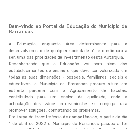
Educação
Corso Escolar
Projetos/Iniciativas
Bem-vindo ao Portal da Educação do Município de
Barrancos
Ação Social Escolar
A Educação, enquanto área determinante para o
desenvolvimento de qualquer sociedade, é, e continuará a
Refeições Escolares
ser, uma das prioridades de investimento desta Autarquia.
Reconhecendo que a Educação vai para além dos
AAAF/CAF
estabelecimentos de ensino e que deve ser valorizada em
todas as suas dimensões - pessoais, familiares, sociais e
AEC
educativas, o Município de Barrancos procura atuar em
estreita parceria com o Agrupamento de Escolas,
Prémios de Mérito
contribuindo para um ensino de qualidade, onde a
articulação dos vários intervenientes se conjuga para
Bolsas de Estudo – Ensino
Superior
promover soluções, colmatando os problemas.
Por força da transferência de competências, a partir do dia
Bolsas de Estudo
1 de abril de 2022 o Município de Barrancos passou a ter