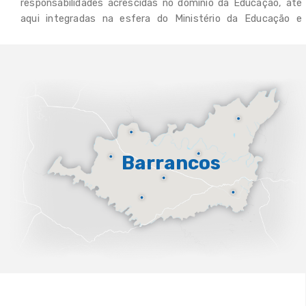
responsabilidades acrescidas no domínio da Educação, até
Universidade Popular Túlio
aqui integradas na esfera do Ministério da Educação e
Espanca
desenvolvidas pelo Agrupamento de Escolas de Barrancos.
Nesta nova realidade, e de forma a cimentar ainda mais a
comunicação entre os diversos intervenientes na área da
Educação, surge o Portal da Educação, uma plataforma
digital que atuará como veículo e ferramenta de
proximidade entre a comunidade escolar e a Câmara
Municipal de Barrancos.
Barrancos